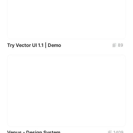
Try Vector UI 1.1 | Demo
89
Venus - Design System 2021 (Free Version)
1409