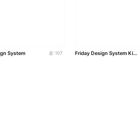
ign System
Friday Design System Kit 1.1.1
107