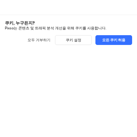
쿠키, 누구든지?
Pixso는 콘텐츠 및 트래픽 분석 개선을 위해 쿠키를 사용합니다.
모두 거부하기
쿠키 설정
모든 쿠키 허용
사용법
탐색
UI 디자인
사용대비
모든 글
UX 디자인
지원
Figma