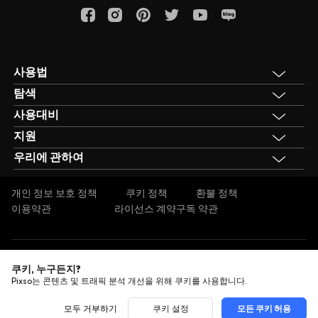
사용법
탐색
UI 디자인
사용대비
모든 글
UX 디자인
지원
Figma
디자인 뉴스
프로토타입 디자인
우리에 관하여
기업 배포
Adobe XD
디자인 리뷰
디자인 시스템
우리에 관하여
Sketch
디자인 팁
개인 정보 보호 정책
쿠키 정책
환불 정책
웹 디자인
이용약관
라이선스 계약
구독 약관
Invision
업데이트 일기
English
日本語
한국어
Русский
쿠키, 누구든지?
Pixso는 콘텐츠 및 트래픽 분석 개선을 위해 쿠키를 사용합니다.
Copyright © 2026 Shenzhen Pixso Technology Co.,Ltd
모두 거부하기
쿠키 설정
모든 쿠키 허용
LIMITED. All rights reserved.