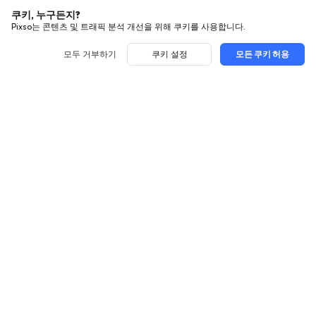
쿠키, 누구든지?
Pixso는 콘텐츠 및 트래픽 분석 개선을 위해 쿠키를 사용합니다.
모두 거부하기
쿠키 설정
모든 쿠키 허용
사용법
탐색
UI 디자인
사용대비
모든 글
UX 디자인
지원
Figma
디자인 뉴스
프로토타입 디자인
우리에 관하여
기업 배포
Adobe XD
디자인 리뷰
디자인 시스템