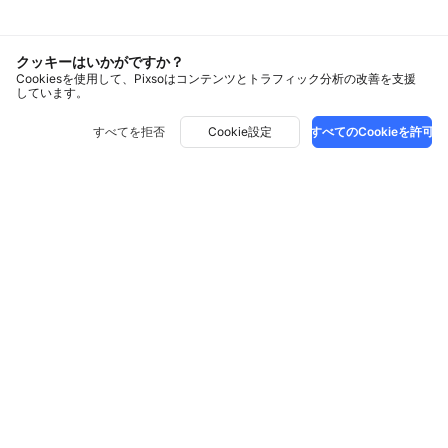
クッキーはいかがですか？
Cookiesを使用して、Pixsoはコンテンツとトラフィック分析の改善を支援
しています。
すべてを拒否
Cookie設定
すべてのCookieを許可
ソリューション
ブログ記事
UIデザイン
UXデザイン
比較
全ての記事