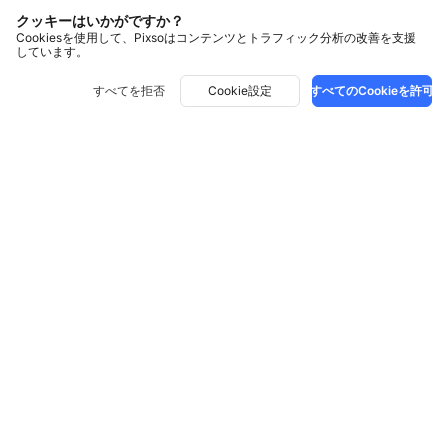
クッキーはいかがですか？
Cookiesを使用して、Pixsoはコンテンツとトラフィック分析の改善を支援
しています。
すべてを拒否
Cookie設定
すべてのCookieを許可
ソリューション
ブログ記事
UIデザイン
UXデザイン
比較
全ての記事
プロトタイピング
ニュース
サポート
Figma
Webデザイン