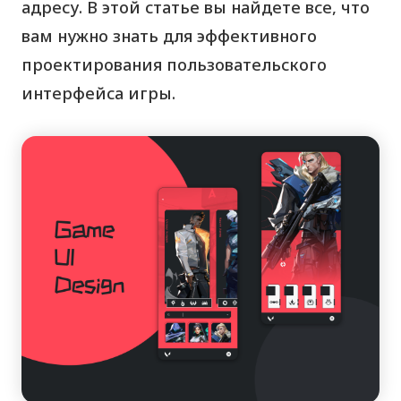
адресу. В этой статье вы найдете все, что
вам нужно знать для эффективного
проектирования пользовательского
интерфейса игры.