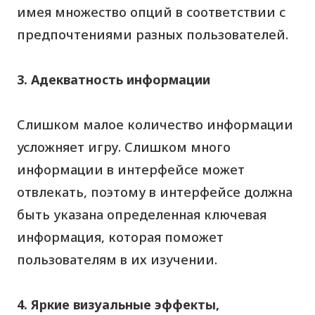
имея множество опций в соответствии с
предпочтениями разных пользователей.
3. Адекватность информации
Слишком малое количество информации
усложняет игру. Слишком много
информации в интерфейсе может
отвлекать, поэтому в интерфейсе должна
быть указана определенная ключевая
информация, которая поможет
пользователям в их изучении.
4. Яркие визуальные эффекты,