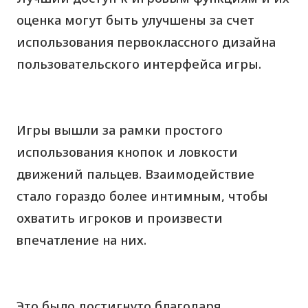
оценка могут быть улучшены за счет
использования первоклассного дизайна
пользовательского интерфейса игры.
Игры вышли за рамки простого
использования кнопок и ловкости
движений пальцев. Взаимодействие
стало гораздо более интимным, чтобы
охватить игроков и произвести
впечатление на них.
Это было достигнуто благодаря