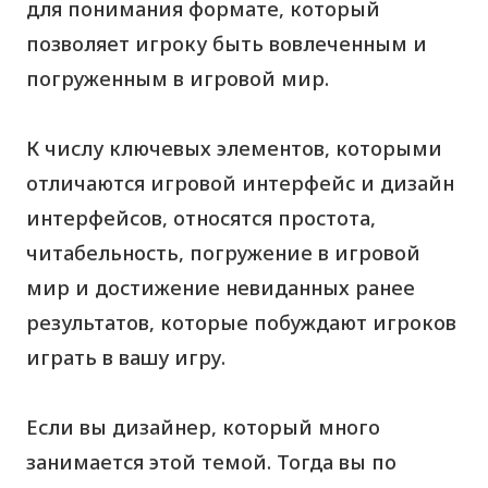
для понимания формате, который
позволяет игроку быть вовлеченным и
погруженным в игровой мир.
К числу ключевых элементов, которыми
отличаются игровой интерфейс и дизайн
интерфейсов, относятся простота,
читабельность, погружение в игровой
мир и достижение невиданных ранее
результатов, которые побуждают игроков
играть в вашу игру.
Если вы дизайнер, который много
занимается этой темой. Тогда вы по