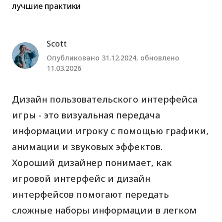
лучшие практики
Scott
Опубликовано 31.12.2024, обновлено
11.03.2026
Дизайн пользовательского интерфейса
игры - это визуальная передача
информации игроку с помощью графики,
анимации и звуковых эффектов.
Хороший дизайнер понимает, как
игровой интерфейс и дизайн
интерфейсов помогают передать
сложные наборы информации в легком