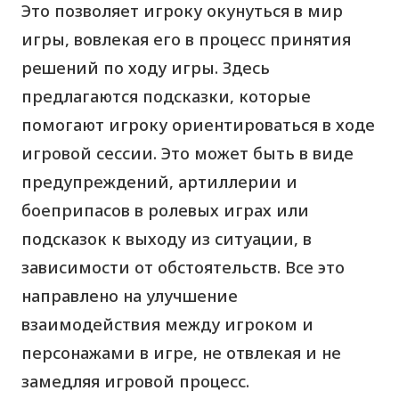
Это позволяет игроку окунуться в мир
игры, вовлекая его в процесс принятия
решений по ходу игры. Здесь
предлагаются подсказки, которые
помогают игроку ориентироваться в ходе
игровой сессии. Это может быть в виде
предупреждений, артиллерии и
боеприпасов в ролевых играх или
подсказок к выходу из ситуации, в
зависимости от обстоятельств. Все это
направлено на улучшение
взаимодействия между игроком и
персонажами в игре, не отвлекая и не
замедляя игровой процесс.