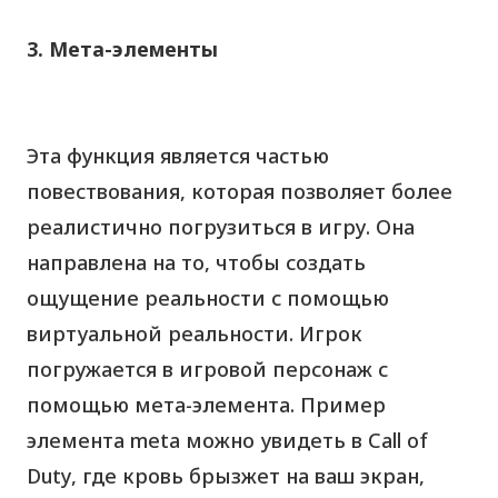
3. Мета-элементы
Эта функция является частью
повествования, которая позволяет более
реалистично погрузиться в игру. Она
направлена на то, чтобы создать
ощущение реальности с помощью
виртуальной реальности. Игрок
погружается в игровой персонаж с
помощью мета-элемента. Пример
элемента meta можно увидеть в Call of
Duty, где кровь брызжет на ваш экран,