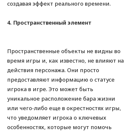
создавая эффект реального времени.
4. Пространственный элемент
Пространственные объекты не видны во
время игры и, как известно, не влияют на
действия персонажа. Они просто
предоставляют информацию о статусе
игрока в игре. Это может быть
уникальное расположение бара жизни
или чего-либо еще в окрестностях игры,
что уведомляет игрока о ключевых
особенностях, которые могут помочь