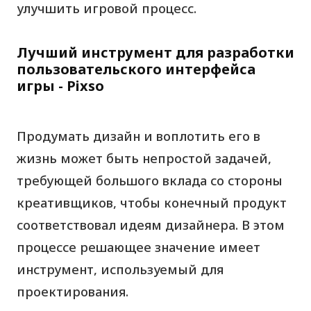
улучшить игровой процесс.
Лучший инструмент для разработки
пользовательского интерфейса
игры - Pixso
Продумать дизайн и воплотить его в
жизнь может быть непростой задачей,
требующей большого вклада со стороны
креативщиков, чтобы конечный продукт
соответствовал идеям дизайнера. В этом
процессе решающее значение имеет
инструмент, используемый для
проектирования.