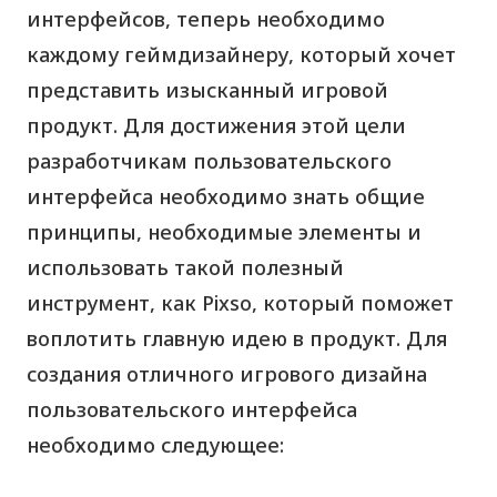
интерфейсов, теперь необходимо
каждому геймдизайнеру, который хочет
представить изысканный игровой
продукт. Для достижения этой цели
разработчикам пользовательского
интерфейса необходимо знать общие
принципы, необходимые элементы и
использовать такой полезный
инструмент, как Pixso, который поможет
воплотить главную идею в продукт. Для
создания отличного игрового дизайна
пользовательского интерфейса
необходимо следующее: