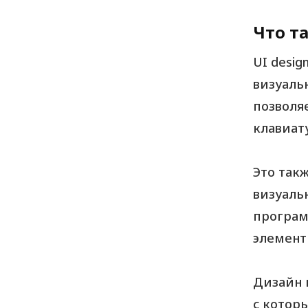
Что т
UI desi
визуаль
позволя
клавиат
Это так
визуаль
програм
элементы
Дизайн 
с котор