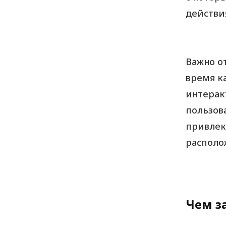
действи
Важно от
время к
интерак
пользов
привлек
располо
Чем з