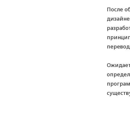
После об
дизайне
разрабо
принцип
перевод
Ожидает
определ
програм
существ