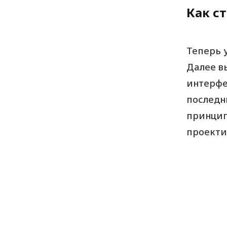
Как с
Теперь у
Далее в
интерфе
последн
принцип
проекти